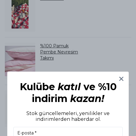
%100 Pamuk
Pembe Nevresim
Takımı
Kulübe
katıl
ve %10
Kırmızı & Pembe
indirim
kazan!
Kırlent
Stok güncellemeleri, yenilikler ve
indirimlerden haberdar ol.