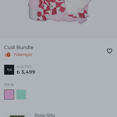
Cudl Bundle
Tükeniyor
₺ 5,797
%
5
₺ 5,499
Renk
Picnic Örtü