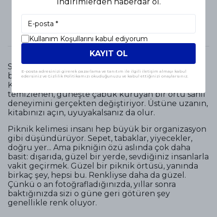
indirimlerden haberdar ol.
Kullanım Koşullarını kabul ediyorum
KAYIT OL
Sahilde de aynı his. Güneş kremi, su, kulaklık ve iyi
E-posta adresinizi girerek pazarlama ve tanıtım ile ilgili iletişim almayı kabul
bir pamuklu örtü. Geri kalan her şey isteğe bağlı.
edersiniz ve Gizlilik Politikamızı okuduğunuzu ve kabul ettiğinizi onaylarsınız.
Kumun üzerinde rahat duran, silkelenince
temizlenen, güneşte çabuk kuruyan bir örtü sahil
deneyimini gerçekten değiştiriyor. Üstüne uzanın,
kitabınızı açın, uyuyakalsanız da olur.
Piknik kelimesi insanı hep büyük bir organizasyon
gibi düşündürüyor. Sepet, tabaklar, yiyecekler,
doğru yer... Ama pikniğin özü aslında çok daha
basit: dışarıda, güzel bir yerde, sevdiğiniz insanlarla
vakit geçirmek. Güzel bir piknik örtüsü, yanında
birkaç şey, hepsi bu. Renkliyse daha da güzel.
Çünkü o an fotoğrafladığınızda, yıllar sonra
baktığınızda sizi o güne geri götüren şey
genellikle renk oluyor.