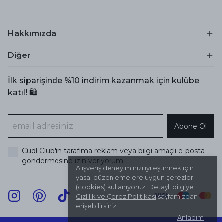
Hakkımızda
Diğer
İlk siparişinde %10 indirim kazanmak için kulübe
katıl! 🛍️
Abone Ol
Cudl Club'ın tarafıma reklam veya bilgi amaçlı e-posta
göndermesine izin veriyorum.
Alışveriş deneyiminizi iyileştirmek için
yasal düzenlemelere uygun çerezler
(cookies) kullanıyoruz. Detaylı bilgiye
Gizlilik ve Çerez Politikası
sayfamızdan
erişebilirsiniz.
Anladım