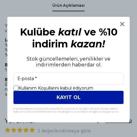
Ürün Açıklaması
Yatak odası veya oturma odası dekorasyonu için zamansız
Kulübe
katıl
ve %10
ve şık, sıcak pamuk karışımlı battaniye.
İçerik:
indirim
kazan!
%60 Pamuk
%32 Akrilik
%8 Polyester
Stok güncellemeleri, yenilikler ve
indirimlerden haberdar ol.
Boyut:
150x200 cm
Bakım Talimatı:
Battaniyenizi en iyi durumda uzun süre kullanabilmek için
Kullanım Koşullarını kabul ediyorum
makinenizin elde yıkama ayarında, 30ºC altında ve düşük
sıkma ile yıkamanız önerilir.
KAYIT OL
E-posta adresinizi girerek pazarlama ve tanıtım ile ilgili iletişim almayı kabul
edersiniz ve Gizlilik Politikamızı okuduğunuzu ve kabul ettiğinizi onaylarsınız.
Yorumlar
Yorum Yap
2 değerlendirmeye göre