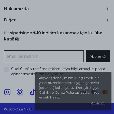
Hakkımızda
Diğer
İlk siparişinde %10 indirim kazanmak için kulübe
katıl! 🛍️
Abone Ol
Cudl Club'ın tarafıma reklam veya bilgi amaçlı e-posta
göndermesine izin veriyorum.
Alışveriş deneyiminizi iyileştirmek için
yasal düzenlemelere uygun çerezler
(cookies) kullanıyoruz. Detaylı bilgiye
Gizlilik ve Çerez Politikası
sayfamızdan
erişebilirsiniz.
Anladım
©2025 Cu
dl
Club