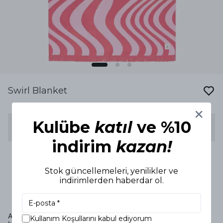
Swirl Blanket
Kulübe
katıl
ve %10
Notify Me When Back In Stock
indirim
kazan!
FREE SHIPPING OVER 2500 TL
Stok güncellemeleri, yenilikler ve
indirimlerden haberdar ol.
Product Description
A warm cotton blend blanket, contemporary and chic for
Kullanım Koşullarını kabul ediyorum