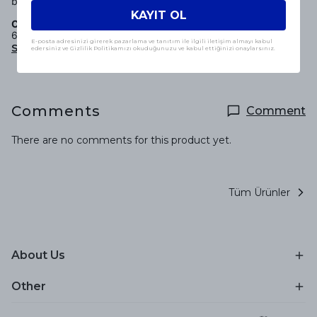
bedroom or living room decor.
KAYIT OL
Composition:
60% Cotton
E-posta adresinizi girerek pazarlama ve tanıtım ile ilgili iletişim almayı kabul
Show More
edersiniz ve Gizlilik Politikamızı okuduğunuzu ve kabul ettiğinizi onaylarsınız.
Comments
Comment
There are no comments for this product yet.
Tüm Ürünler
About Us
Other